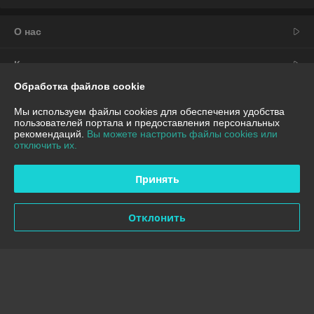
О нас
Контакты
Обработка файлов cookie
Доставка и оплата
Мы используем файлы cookies для обеспечения удобства
пользователей портала и предоставления персональных
График работы
рекомендаций.
Вы можете настроить файлы cookies или
отключить их.
Полная версия сайта
Принять
Политика обработки cookies
Отклонить
Сайт создан на платформе Deal.by